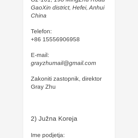
GaoXin district, Hefei, Anhui
China
Telefon:
+86 15556906958
E-mail:
grayzhumail@gmail.com
Zakoniti zastopnik, direktor
Gray Zhu
2) Južna Koreja
Ime podjetja: