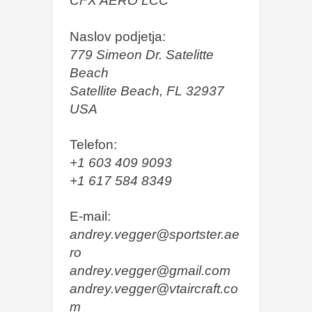
CFX AERO LCC
Naslov podjetja:
779 Simeon Dr. Satelitte
Beach
Satellite Beach, FL 32937
USA
Telefon:
+1 603 409 9093
+1 617 584 8349
E-mail:
andrey.vegger@sportster.ae
ro
andrey.vegger@gmail.com
andrey.vegger@vtaircraft.co
m